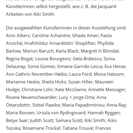
Künstlerinnen selbst hergestellt, wie z. B. die Jacquard-
Arbeiten von Kiki Smith.
Die ausgewählten Künstlerinnen in dieser Ausstellung sind:
Anni Albers; Caroline Achaintre; Ghada Amer; Paola
Anziché; Hrafnhildur Arnardóttir/ Shoplifter; Phyllida
Barlow; Marion Baruch; Karla Black; Margrét H Blöndal;
Regina Bogat; Louise Bourgeois; Geta Brătescu; Sonia
Delaunay; Sonia Gomes; Ximena Garrido-Lecca; Eva Hesse;
Ann Cathrin November Høibo; Laura Ford; Mona Hatoum;
Marianne Heske; Sheila Hicks; Susan Hiller; Maureen
Hodge; Christiane Löhr; Kate MccGwire; Annette Messager;
Rivane Neuenschwander; Lucy + Jorge Orta; Arna
Óttarsdottir; Sidsel Paaske; Maria Papadimitriou; Anna Ray;
Maria Roosen; Ursula von Rydingsvard; Hannah Ryggen;
Betye Saar; Judith Scott; Samara Scott; Kiki Smith; Aiko
Tezuka; Rosemarie Trockel; Tatiana Trouvé; Frances