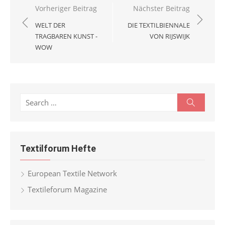
Beitragsnavigation
Vorheriger Beitrag
Nächster Beitrag
WELT DER
DIE TEXTILBIENNALE
TRAGBAREN KUNST -
VON RIJSWIJK
WOW
Search
Search
for:
Textilforum Hefte
European Textile Network
Textileforum Magazine