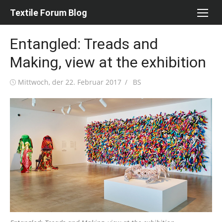
Skip
Textile Forum Blog
to
content
Entangled: Treads and
Making, view at the exhibition
Posted
Author
Mittwoch, der 22. Februar 2017
BS
on