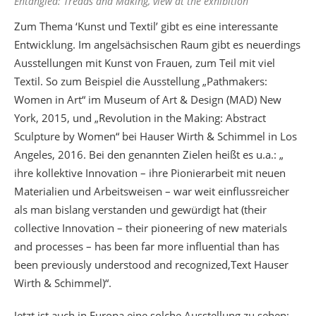
Entangled: Treads and Making, view at the exhibition
Zum Thema ‘Kunst und Textil’ gibt es eine interessante
Entwicklung. Im angelsächsischen Raum gibt es neuerdings
Ausstellungen mit Kunst von Frauen, zum Teil mit viel
Textil. So zum Beispiel die Ausstellung „Pathmakers:
Women in Art“ im Museum of Art & Design (MAD) New
York, 2015, und „Revolution in the Making: Abstract
Sculpture by Women“ bei Hauser Wirth & Schimmel in Los
Angeles, 2016. Bei den genannten Zielen heißt es u.a.: „
ihre kollektive Innovation – ihre Pionierarbeit mit neuen
Materialien und Arbeitsweisen – war weit einflussreicher
als man bislang verstanden und gewürdigt hat (their
collective Innovation – their pioneering of new materials
and processes – has been far more influential than has
been previously understood and recognized,Text Hauser
Wirth & Schimmel)“.
Jetzt ist auch in Europa eine solche Ausstellung zu sehen: