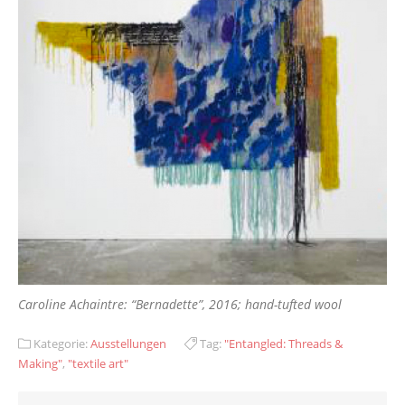
Caroline Achaintre: “Bernadette”, 2016; hand-tufted wool
Kategorie:
Ausstellungen
Tag:
"Entangled: Threads &
Making"
,
"textile art"