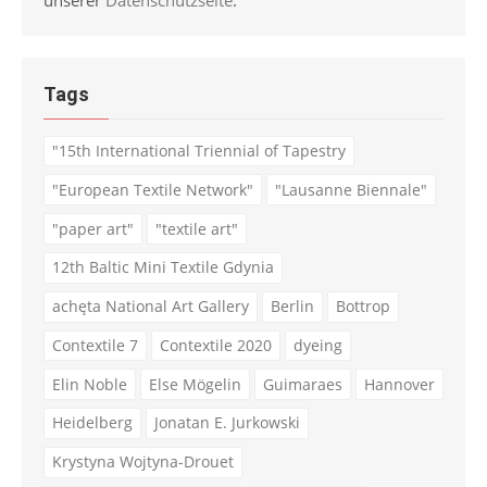
Tags
"15th International Triennial of Tapestry
"European Textile Network"
"Lausanne Biennale"
"paper art"
"textile art"
12th Baltic Mini Textile Gdynia
achęta National Art Gallery
Berlin
Bottrop
Contextile 7
Contextile 2020
dyeing
Elin Noble
Else Mögelin
Guimaraes
Hannover
Heidelberg
Jonatan E. Jurkowski
Krystyna Wojtyna-Drouet