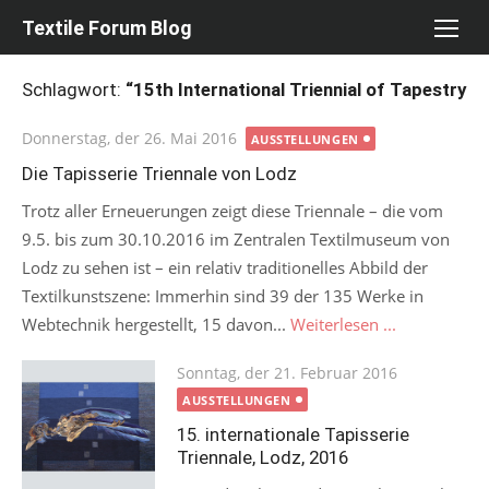
Skip
Textile Forum Blog
to
content
Schlagwort:
“15th International Triennial of Tapestry
Posted
Donnerstag, der 26. Mai 2016
AUSSTELLUNGEN
on
Die Tapisserie Triennale von Lodz
Trotz aller Erneuerungen zeigt diese Triennale – die vom
9.5. bis zum 30.10.2016 im Zentralen Textilmuseum von
Lodz zu sehen ist – ein relativ traditionelles Abbild der
Textilkunstszene: Immerhin sind 39 der 135 Werke in
Webtechnik hergestellt, 15 davon...
Weiterlesen ...
Posted
Sonntag, der 21. Februar 2016
on
AUSSTELLUNGEN
15. internationale Tapisserie
Triennale, Lodz, 2016