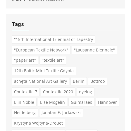
Tags
"15th International Triennial of Tapestry
"European Textile Network"
"Lausanne Biennale"
"paper art"
"textile art"
12th Baltic Mini Textile Gdynia
achęta National Art Gallery
Berlin
Bottrop
Contextile 7
Contextile 2020
dyeing
Elin Noble
Else Mögelin
Guimaraes
Hannover
Heidelberg
Jonatan E. Jurkowski
Krystyna Wojtyna-Drouet