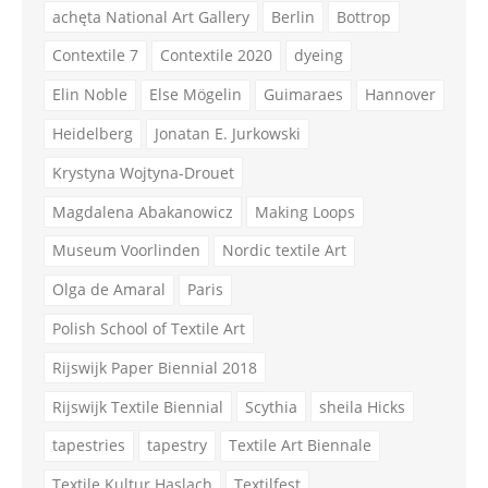
achęta National Art Gallery
Berlin
Bottrop
Contextile 7
Contextile 2020
dyeing
Elin Noble
Else Mögelin
Guimaraes
Hannover
Heidelberg
Jonatan E. Jurkowski
Krystyna Wojtyna-Drouet
Magdalena Abakanowicz
Making Loops
Museum Voorlinden
Nordic textile Art
Olga de Amaral
Paris
Polish School of Textile Art
Rijswijk Paper Biennial 2018
Rijswijk Textile Biennial
Scythia
sheila Hicks
tapestries
tapestry
Textile Art Biennale
Textile Kultur Haslach
Textilfest