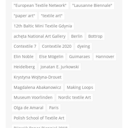
"European Textile Network"
"Lausanne Biennale"
"paper art"
"textile art"
12th Baltic Mini Textile Gdynia
achęta National Art Gallery
Berlin
Bottrop
Contextile 7
Contextile 2020
dyeing
Elin Noble
Else Mögelin
Guimaraes
Hannover
Heidelberg
Jonatan E. Jurkowski
Krystyna Wojtyna-Drouet
Magdalena Abakanowicz
Making Loops
Museum Voorlinden
Nordic textile Art
Olga de Amaral
Paris
Polish School of Textile Art