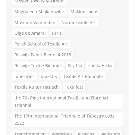
Krystyna Wojtyna-Drouet
Magdalena Abakanowicz
Making Loops
Museum Voorlinden
Nordic textile Art
Olga de Amaral
Paris
Polish School of Textile Art
Rijswijk Paper Biennial 2018
Rijswijk Textile Biennial
Scythia
sheila Hicks
tapestries
tapestry
Textile Art Biennale
Textile Kultur Haslach
Textilfest
the 7th Riga International Textile and Fibre Art
Triennial
The 17th International Triennale of Tapestry Lodz
2022
Transformation
Warschau
weaving
workshop