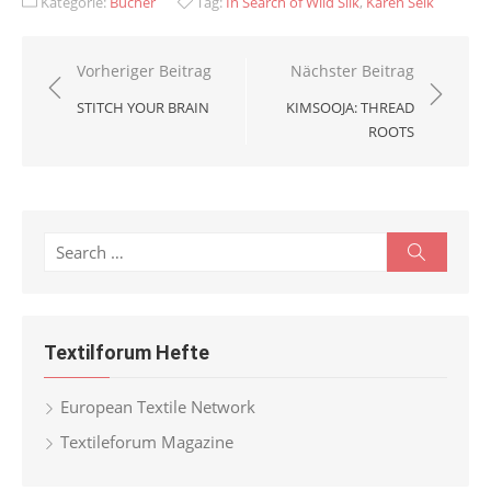
Kategorie:
Bücher
Tag:
In Search of Wild Silk
,
Karen Selk
Beitragsnavigation
Vorheriger Beitrag
Nächster Beitrag
STITCH YOUR BRAIN
KIMSOOJA: THREAD
ROOTS
Search
Search
for:
Textilforum Hefte
European Textile Network
Textileforum Magazine