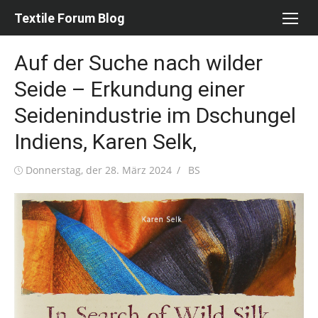
Skip
Textile Forum Blog
to
content
Auf der Suche nach wilder
Seide – Erkundung einer
Seidenindustrie im Dschungel
Indiens, Karen Selk,
Posted
Author
Donnerstag, der 28. März 2024
BS
on