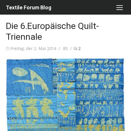
Skip
Textile Forum Blog
to
content
Die 6.Europäische Quilt-
Triennale
Posted
Author
Freitag, der 2. Mai 2014
BS
2
on