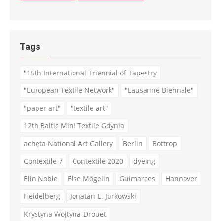
Tags
"15th International Triennial of Tapestry
"European Textile Network"
"Lausanne Biennale"
"paper art"
"textile art"
12th Baltic Mini Textile Gdynia
achęta National Art Gallery
Berlin
Bottrop
Contextile 7
Contextile 2020
dyeing
Elin Noble
Else Mögelin
Guimaraes
Hannover
Heidelberg
Jonatan E. Jurkowski
Krystyna Wojtyna-Drouet