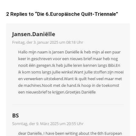
2 Replies to “
Die 6.Europäische Quilt-Triennale
”
Jansen.Daniëlle
Freitag, der 3. Januar 2025 um 08:18 Uhr
Hallo mijn naam is Jansen Daniëlle ik heb mijn al een paar
keer in geschreven voor een nieuws brief maar heb nog
nooit één geregen.Ik heb jullie leren kennen langs Bibi.En
ik kom soms langs jullie winkel.Want jullie stoffen zijn moei
en verwerken uitstekend.Want ik quilt heel veel maar met
de machines.Nooit met de hand.Ik hoop in de toekomst
een nieuwsbrief te krijgen.Groetjes Daniëlle
BS
Sonntag, der 9. März 2025 um 20:55 Uhr
dear Danielle, I have been writing about the 6th European