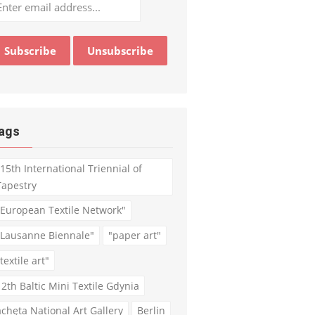
ags
"15th International Triennial of
Tapestry
"European Textile Network"
"Lausanne Biennale"
"paper art"
textile art"
12th Baltic Mini Textile Gdynia
achęta National Art Gallery
Berlin