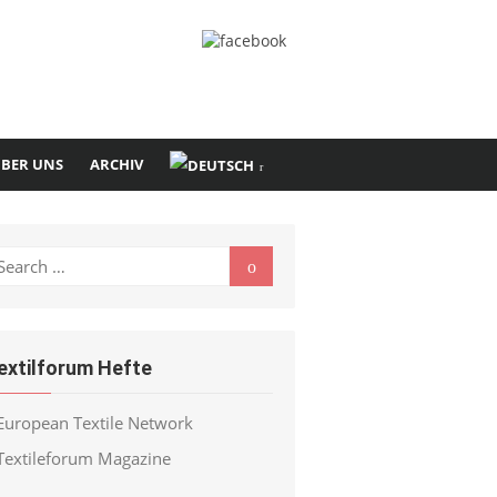
BER UNS
ARCHIV
earch
Search
r:
extilforum Hefte
European Textile Network
Textileforum Magazine