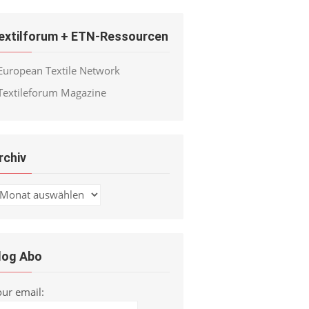
extilforum + ETN-Ressourcen
European Textile Network
Textileforum Magazine
rchiv
chiv
log Abo
our email: