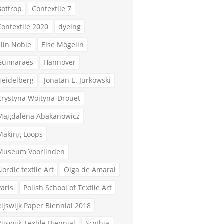
Bottrop
Contextile 7
Contextile 2020
dyeing
Elin Noble
Else Mögelin
Guimaraes
Hannover
Heidelberg
Jonatan E. Jurkowski
Krystyna Wojtyna-Drouet
Magdalena Abakanowicz
Making Loops
Museum Voorlinden
Nordic textile Art
Olga de Amaral
Paris
Polish School of Textile Art
Rijswijk Paper Biennial 2018
Rijswijk Textile Biennial
Scythia