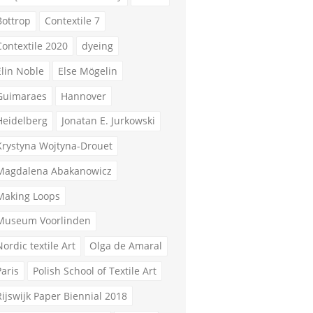
Bottrop
Contextile 7
Contextile 2020
dyeing
Elin Noble
Else Mögelin
Guimaraes
Hannover
Heidelberg
Jonatan E. Jurkowski
Krystyna Wojtyna-Drouet
Magdalena Abakanowicz
Making Loops
Museum Voorlinden
Nordic textile Art
Olga de Amaral
Paris
Polish School of Textile Art
Rijswijk Paper Biennial 2018