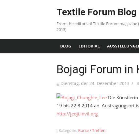
Skip
Textile Forum Blog
to
content
From the editors of Textile Forum magazine 
2013)
BLOG
EDITORIAL
AUSSTELLUNGE
Bojagi Forum in
Posted
A
Dienstag, der 24. Dezember 2013
on
Die Künstlerin
19 bis 22.8.2014 an. Austragungsort is
http://jeoji.invil.org
Kategorie:
Kurse / Treffen