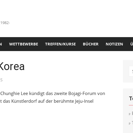
(1982-
N
WETTBEWERBE
TREFFEN/KURSE
BÜCHER
NOTIZEN
Ü
 Korea
S
fo
uthor
BS
 Chunghie Lee kündigt das zweite Bojagi-Forum von
T
t das Künstlerdorf auf der berühmte Jeju-Insel