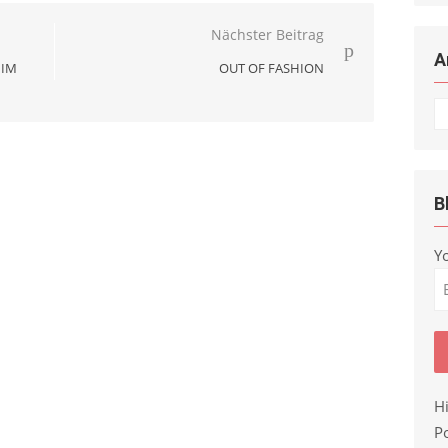
Nächster Beitrag
A
 IM
OUT OF FASHION
Ar
B
Y
H
Po