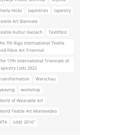
sheila Hicks
tapestries
tapestry
Textile Art Biennale
Textile Kultur Haslach
Textilfest
the 7th Riga International Textile
and Fibre Art Triennial
The 17th International Triennale of
Tapestry Lodz 2022
Transformation
Warschau
weaving
workshop
World of Wearable Art
World Textile Art Montevideo
WTA
Łódź 2016"