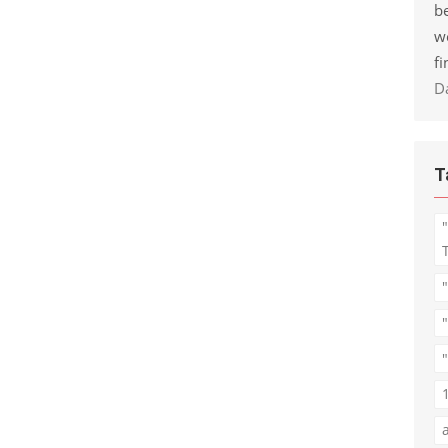
be
w
fi
D
T
"