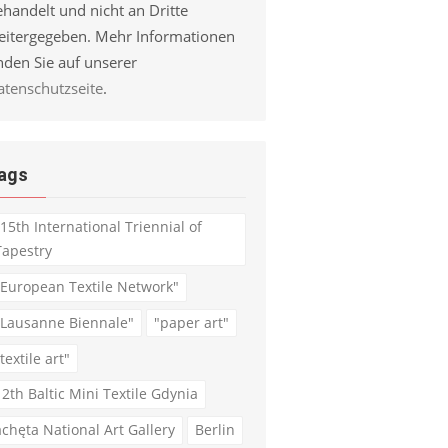
handelt und nicht an Dritte
eitergegeben. Mehr Informationen
nden Sie auf unserer
atenschutzseite
.
ags
"15th International Triennial of
Tapestry
"European Textile Network"
"Lausanne Biennale"
"paper art"
textile art"
12th Baltic Mini Textile Gdynia
achęta National Art Gallery
Berlin