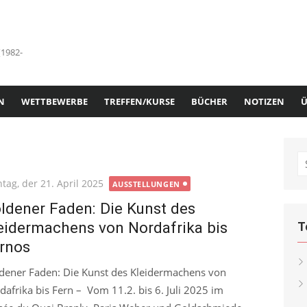
(1982-
N
WETTBEWERBE
TREFFEN/KURSE
BÜCHER
NOTIZEN
Ü
S
fo
ted
tag, der 21. April 2025
AUSSTELLUNGEN
ldener Faden: Die Kunst des
eidermachens von Nordafrika bis
T
rnos
dener Faden: Die Kunst des Kleidermachens von
dafrika bis Fern – Vom 11.2. bis 6. Juli 2025 im