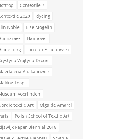
Bottrop
Contextile 7
Contextile 2020
dyeing
Elin Noble
Else Mögelin
Guimaraes
Hannover
Heidelberg
Jonatan E. Jurkowski
Krystyna Wojtyna-Drouet
Magdalena Abakanowicz
Making Loops
Museum Voorlinden
Nordic textile Art
Olga de Amaral
Paris
Polish School of Textile Art
Rijswijk Paper Biennial 2018
Rijswijk Textile Biennial
Scythia