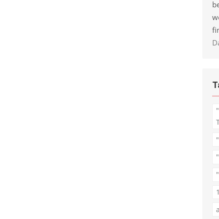
be
w
fi
D
T
"