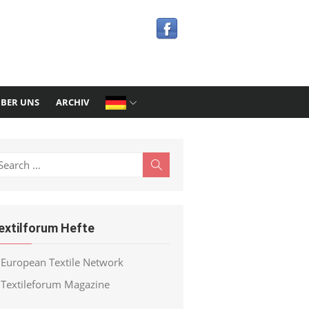
BER UNS
ARCHIV
earch
Search
r:
extilforum Hefte
European Textile Network
Textileforum Magazine