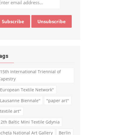
ags
"15th International Triennial of
Tapestry
"European Textile Network"
"Lausanne Biennale"
"paper art"
textile art"
12th Baltic Mini Textile Gdynia
achęta National Art Gallery
Berlin