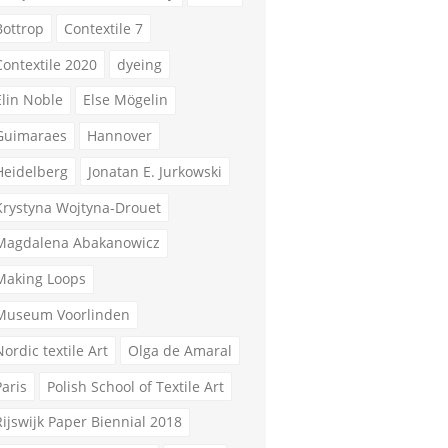
Bottrop
Contextile 7
Contextile 2020
dyeing
Elin Noble
Else Mögelin
Guimaraes
Hannover
Heidelberg
Jonatan E. Jurkowski
Krystyna Wojtyna-Drouet
Magdalena Abakanowicz
Making Loops
Museum Voorlinden
Nordic textile Art
Olga de Amaral
Paris
Polish School of Textile Art
Rijswijk Paper Biennial 2018