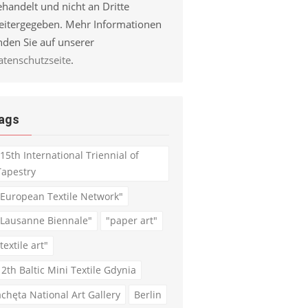
handelt und nicht an Dritte
eitergegeben. Mehr Informationen
nden Sie auf unserer
atenschutzseite
.
ags
"15th International Triennial of
Tapestry
"European Textile Network"
"Lausanne Biennale"
"paper art"
textile art"
12th Baltic Mini Textile Gdynia
achęta National Art Gallery
Berlin