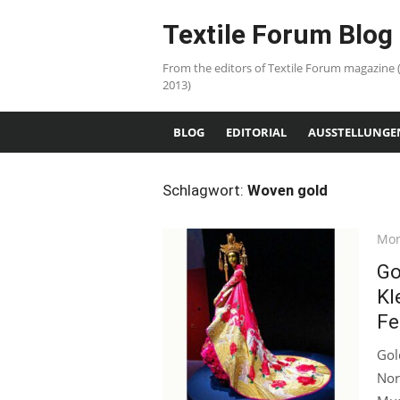
Skip
Textile Forum Blog
to
content
From the editors of Textile Forum magazine 
2013)
BLOG
EDITORIAL
AUSSTELLUNGE
Schlagwort:
Woven gold
Pos
Mon
on
Go
Kl
Fe
Gol
Nor