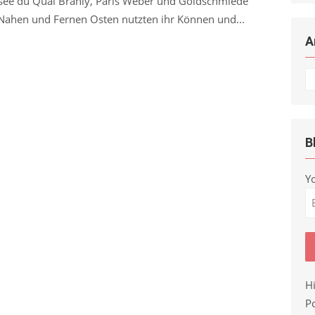
ée du Quai Branly, Paris Weber und Goldschmiede
Nahen und Fernen Osten nutzten ihr Können und...
A
Ar
B
Y
H
Po