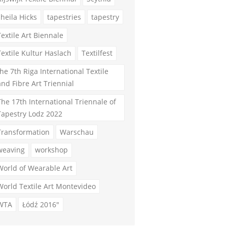
sheila Hicks
tapestries
tapestry
Textile Art Biennale
Textile Kultur Haslach
Textilfest
the 7th Riga International Textile
and Fibre Art Triennial
The 17th International Triennale of
Tapestry Lodz 2022
Transformation
Warschau
weaving
workshop
World of Wearable Art
World Textile Art Montevideo
WTA
Łódź 2016"