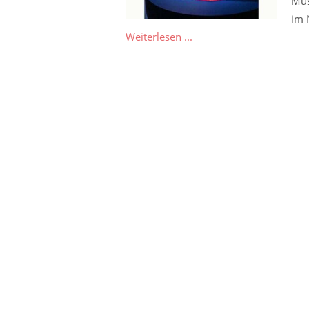
Mus
im 
Weiterlesen ...