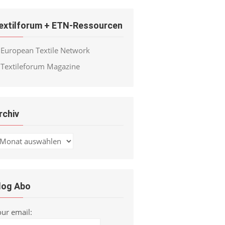
extilforum + ETN-Ressourcen
European Textile Network
Textileforum Magazine
rchiv
chiv
log Abo
our email: