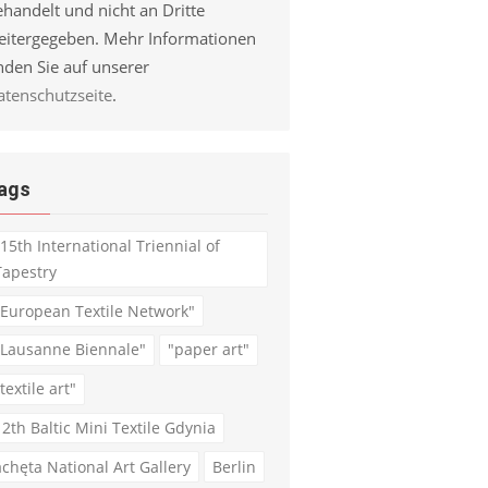
handelt und nicht an Dritte
eitergegeben. Mehr Informationen
nden Sie auf unserer
atenschutzseite
.
ags
"15th International Triennial of
Tapestry
"European Textile Network"
"Lausanne Biennale"
"paper art"
textile art"
12th Baltic Mini Textile Gdynia
achęta National Art Gallery
Berlin