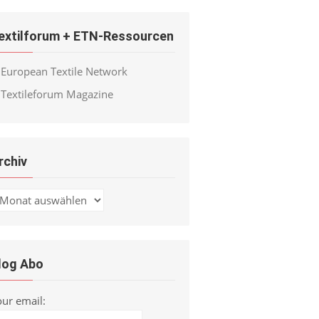
extilforum + ETN-Ressourcen
European Textile Network
Textileforum Magazine
rchiv
chiv
log Abo
our email: