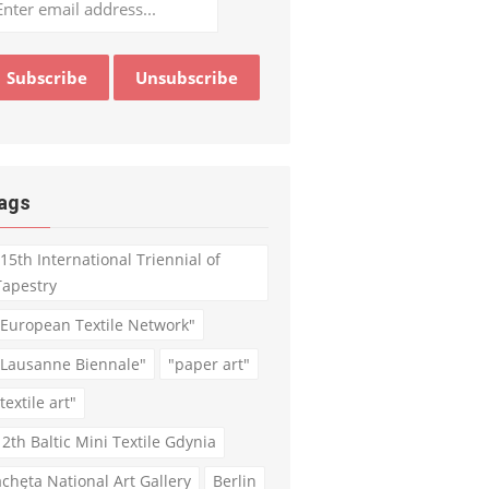
ags
"15th International Triennial of
Tapestry
"European Textile Network"
"Lausanne Biennale"
"paper art"
textile art"
12th Baltic Mini Textile Gdynia
achęta National Art Gallery
Berlin