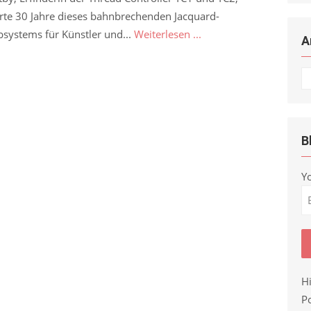
erte 30 Jahre dieses bahnbrechenden Jacquard-
systems für Künstler und...
Weiterlesen ...
A
Ar
B
Y
H
Po