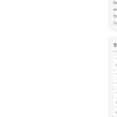
be
w
fi
D
T
"