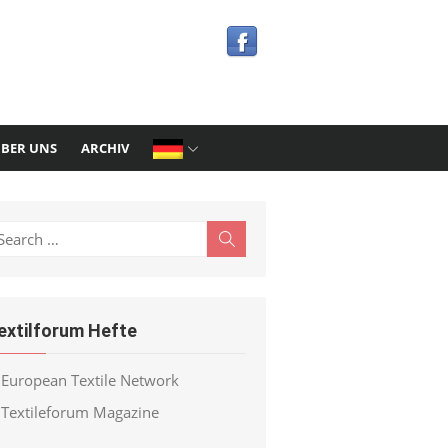
BER UNS
ARCHIV
earch
Search
r:
extilforum Hefte
European Textile Network
Textileforum Magazine