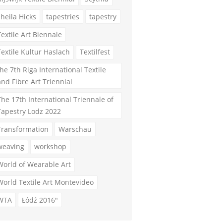
sheila Hicks
tapestries
tapestry
Textile Art Biennale
Textile Kultur Haslach
Textilfest
the 7th Riga International Textile
and Fibre Art Triennial
The 17th International Triennale of
Tapestry Lodz 2022
Transformation
Warschau
weaving
workshop
World of Wearable Art
World Textile Art Montevideo
WTA
Łódź 2016"