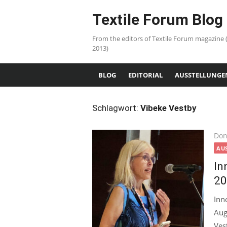
Skip
Textile Forum Blog
to
content
From the editors of Textile Forum magazine 
2013)
BLOG
EDITORIAL
AUSSTELLUNGE
Schlagwort:
Vibeke Vestby
Pos
Don
on
AU
In
20
Inn
Aug
Ves