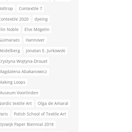
Bottrop
Contextile 7
Contextile 2020
dyeing
Elin Noble
Else Mögelin
Guimaraes
Hannover
Heidelberg
Jonatan E. Jurkowski
Krystyna Wojtyna-Drouet
Magdalena Abakanowicz
Making Loops
Museum Voorlinden
Nordic textile Art
Olga de Amaral
Paris
Polish School of Textile Art
Rijswijk Paper Biennial 2018