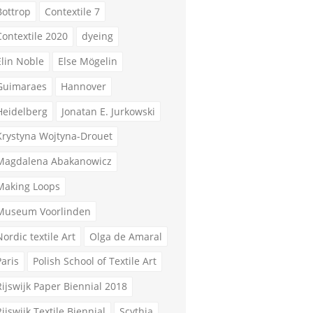
Bottrop
Contextile 7
Contextile 2020
dyeing
Elin Noble
Else Mögelin
Guimaraes
Hannover
Heidelberg
Jonatan E. Jurkowski
Krystyna Wojtyna-Drouet
Magdalena Abakanowicz
Making Loops
Museum Voorlinden
Nordic textile Art
Olga de Amaral
Paris
Polish School of Textile Art
Rijswijk Paper Biennial 2018
Rijswijk Textile Biennial
Scythia