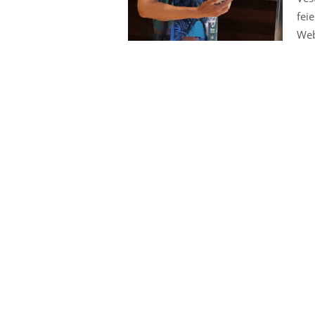
fei
Web