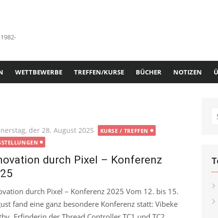
(1982-
N
WETTBEWERBE
TREFFEN/KURSE
BÜCHER
NOTIZEN
Ü
S
fo
ted
nerstag, der 28. August 2025
KURSE / TREFFEN
SSTELLUNGEN
novation durch Pixel – Konferenz
T
25
ovation durch Pixel – Konferenz 2025 Vom 12. bis 15.
ust fand eine ganz besondere Konferenz statt: Vibeke
tby, Erfinderin der Thread Controller TC1 und TC2,