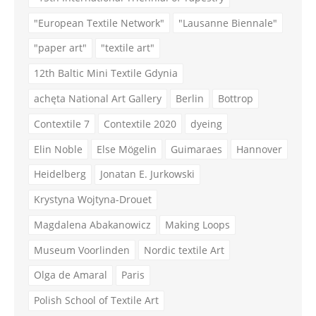
"European Textile Network"
"Lausanne Biennale"
"paper art"
"textile art"
12th Baltic Mini Textile Gdynia
achęta National Art Gallery
Berlin
Bottrop
Contextile 7
Contextile 2020
dyeing
Elin Noble
Else Mögelin
Guimaraes
Hannover
Heidelberg
Jonatan E. Jurkowski
Krystyna Wojtyna-Drouet
Magdalena Abakanowicz
Making Loops
Museum Voorlinden
Nordic textile Art
Olga de Amaral
Paris
Polish School of Textile Art