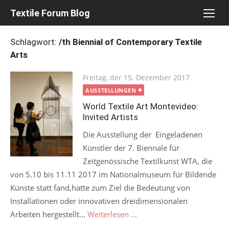
Skip
Textile Forum Blog
to
content
Schlagwort:
/th Biennial of Contemporary Textile
Arts
Posted
Freitag, der 15. Dezember 2017
on
AUSSTELLUNGEN
World Textile Art Montevideo:
Invited Artists
Die Ausstellung der Eingeladenen
Künstler der 7. Biennale für
Zeitgenössische Textilkunst WTA, die
von 5.10 bis 11.11 2017 im Nationalmuseum für Bildende
Künste statt fand,hatte zum Ziel die Bedeutung von
Installationen oder innovativen dreidimensionalen
Arbeiten hergestellt...
Weiterlesen ...