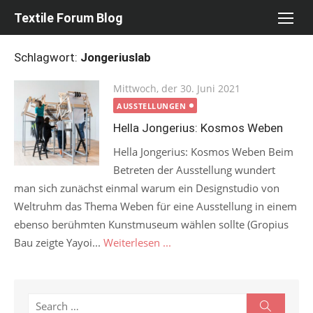
Skip
Textile Forum Blog
to
content
Schlagwort:
Jongeriuslab
Posted
Mittwoch, der 30. Juni 2021
on
AUSSTELLUNGEN
Hella Jongerius: Kosmos Weben
Hella Jongerius: Kosmos Weben Beim
Betreten der Ausstellung wundert
man sich zunächst einmal warum ein Designstudio von
Weltruhm das Thema Weben für eine Ausstellung in einem
ebenso berühmten Kunstmuseum wählen sollte (Gropius
Bau zeigte Yayoi...
Weiterlesen ...
Search
Search