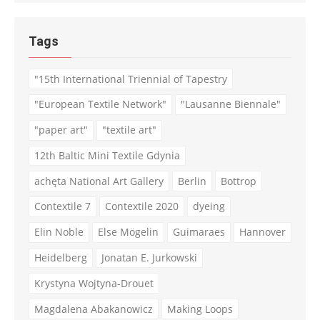
Tags
"15th International Triennial of Tapestry
"European Textile Network"
"Lausanne Biennale"
"paper art"
"textile art"
12th Baltic Mini Textile Gdynia
achęta National Art Gallery
Berlin
Bottrop
Contextile 7
Contextile 2020
dyeing
Elin Noble
Else Mögelin
Guimaraes
Hannover
Heidelberg
Jonatan E. Jurkowski
Krystyna Wojtyna-Drouet
Magdalena Abakanowicz
Making Loops