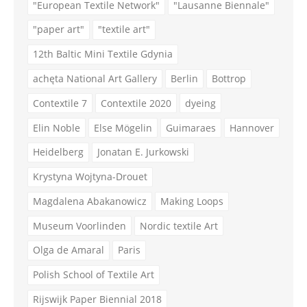
"European Textile Network"
"Lausanne Biennale"
"paper art"
"textile art"
12th Baltic Mini Textile Gdynia
achęta National Art Gallery
Berlin
Bottrop
Contextile 7
Contextile 2020
dyeing
Elin Noble
Else Mögelin
Guimaraes
Hannover
Heidelberg
Jonatan E. Jurkowski
Krystyna Wojtyna-Drouet
Magdalena Abakanowicz
Making Loops
Museum Voorlinden
Nordic textile Art
Olga de Amaral
Paris
Polish School of Textile Art
Rijswijk Paper Biennial 2018