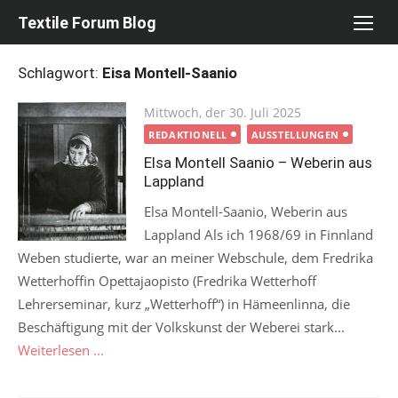
Skip
Textile Forum Blog
to
content
Schlagwort:
Eisa Montell-Saanio
Posted
Mittwoch, der 30. Juli 2025
on
REDAKTIONELL
AUSSTELLUNGEN
Elsa Montell Saanio – Weberin aus
Lappland
Elsa Montell-Saanio, Weberin aus
Lappland Als ich 1968/69 in Finnland
Weben studierte, war an meiner Webschule, dem Fredrika
Wetterhoffin Opettajaopisto (Fredrika Wetterhoff
Lehrerseminar, kurz „Wetterhoff“) in Hämeenlinna, die
Beschäftigung mit der Volkskunst der Weberei stark...
Weiterlesen ...