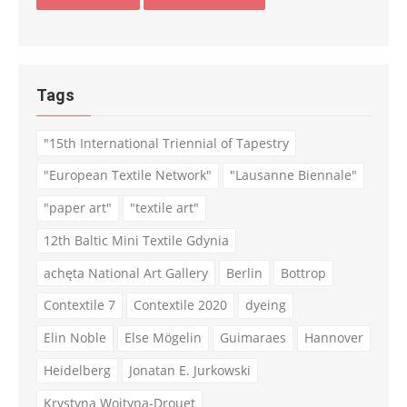
Tags
"15th International Triennial of Tapestry
"European Textile Network"
"Lausanne Biennale"
"paper art"
"textile art"
12th Baltic Mini Textile Gdynia
achęta National Art Gallery
Berlin
Bottrop
Contextile 7
Contextile 2020
dyeing
Elin Noble
Else Mögelin
Guimaraes
Hannover
Heidelberg
Jonatan E. Jurkowski
Krystyna Wojtyna-Drouet