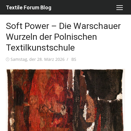
Skip
Textile Forum Blog
to
content
Soft Power – Die Warschauer
Wurzeln der Polnischen
Textilkunstschule
Posted
Author
Samstag, der 28. März 2026
BS
on