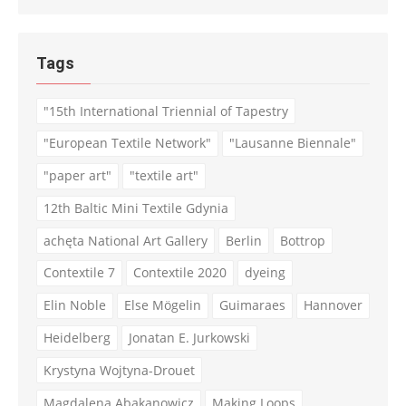
Tags
"15th International Triennial of Tapestry
"European Textile Network"
"Lausanne Biennale"
"paper art"
"textile art"
12th Baltic Mini Textile Gdynia
achęta National Art Gallery
Berlin
Bottrop
Contextile 7
Contextile 2020
dyeing
Elin Noble
Else Mögelin
Guimaraes
Hannover
Heidelberg
Jonatan E. Jurkowski
Krystyna Wojtyna-Drouet
Magdalena Abakanowicz
Making Loops