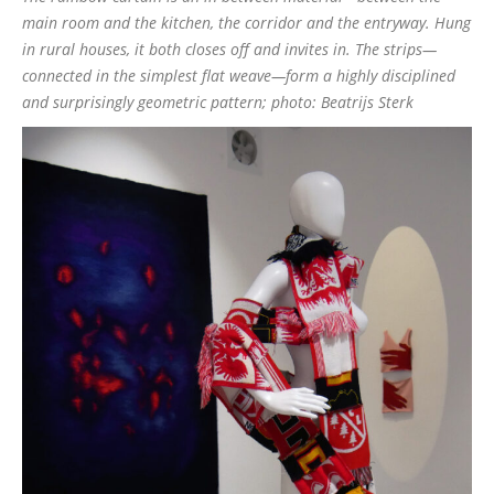
main room and the kitchen, the corridor and the entryway. Hung
in rural houses, it both closes off and invites in. The strips—
connected in the simplest flat weave—form a highly disciplined
and surprisingly geometric pattern; photo: Beatrijs Sterk