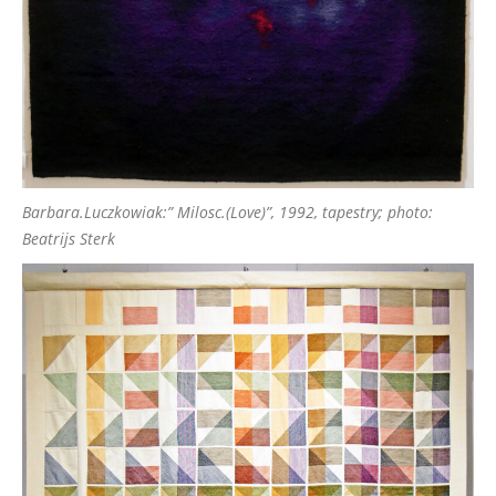
Barbara.Luczkowiak:” Milosc.(Love)”, 1992, tapestry; photo:
Beatrijs Sterk