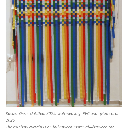
Kacper Greń: Untitled, 2025; wall weaving, PVC and nylon cord,
2025
The rainbow curtain is an in-between material—between the