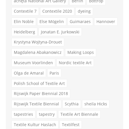
achęta National Art Gallery
Berlin
Bottrop
Contextile 7
Contextile 2020
dyeing
Elin Noble
Else Mögelin
Guimaraes
Hannover
Heidelberg
Jonatan E. Jurkowski
Krystyna Wojtyna-Drouet
Magdalena Abakanowicz
Making Loops
Museum Voorlinden
Nordic textile Art
Olga de Amaral
Paris
Polish School of Textile Art
Rijswijk Paper Biennial 2018
Rijswijk Textile Biennial
Scythia
sheila Hicks
tapestries
tapestry
Textile Art Biennale
Textile Kultur Haslach
Textilfest