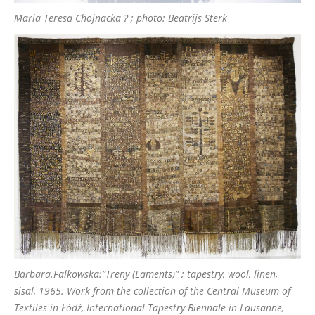
Maria Teresa Chojnacka ? ; photo: Beatrijs Sterk
Barbara.Falkowska:”Treny (Laments)” ; tapestry, wool, linen,
sisal, 1965. Work from the collection of the Central Museum of
Textiles in Łódź, International Tapestry Biennale in Lausanne,