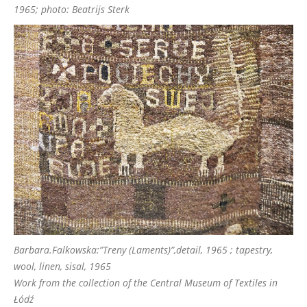
1965; photo: Beatrijs Sterk
Barbara.Falkowska:”Treny (Laments)”,detail, 1965 ; tapestry,
wool, linen, sisal, 1965
Work from the collection of the Central Museum of Textiles in
Łódź