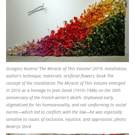
Grzegorz Kozera:”The Miracle of This Volume”,2019, installation,
author’s technique, materials: artificial flowers, book The
concept of the installation The Miracle of This Volume emerged
in 2016 as a homage to Jean Genet (1910–1986) on the 30th
anniversary of the French writer’s death. Orphaned early,
stigmatized for his homosexuality, and not conforming to social
norms—which led to conflicts with the law—he was especially
sensitive to issues of exclusion, injustice, and oppression; photo:
Beatrijs Sterk