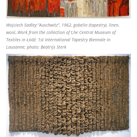
Wojciech Sadley:”Auschwitz”, 1962, gobelin (tapestry), linen,
wool,.Work from the collection of t,he Central Museum of
Textiles in Łódź; 1st International Tapestry Biennale in
Lausanne; photo: Beatrijs Sterk