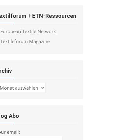
extilforum + ETN-Ressourcen
European Textile Network
Textileforum Magazine
rchiv
chiv
log Abo
our email: