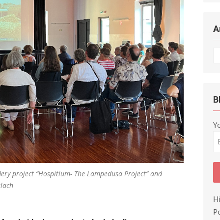
A
Ar
B
Y
ery project “Hospitium- The Lampedusa Project” and
slach
H
Po