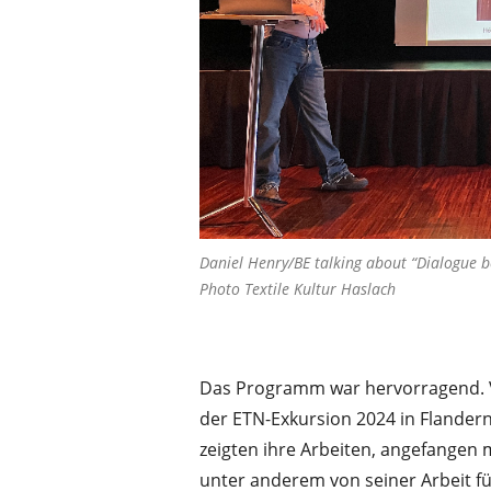
Daniel Henry/BE talking about “Dialogue 
Photo Textile Kultur Haslach
Das Programm war hervorragend. Vi
der ETN-Exkursion 2024 in Flande
zeigten ihre Arbeiten, angefangen
unter anderem von seiner Arbeit für