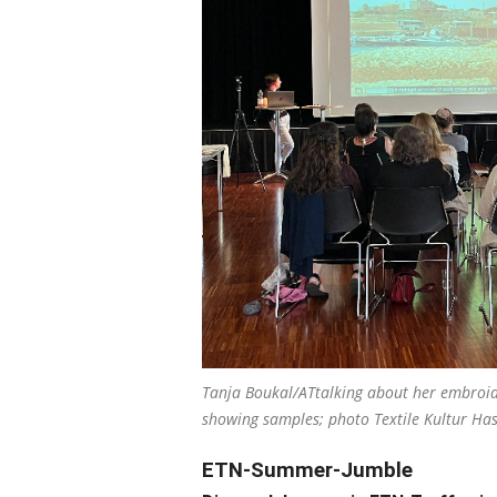
Tanja Boukal/ATtalking about her embroid
showing samples; photo Textile Kultur Ha
ETN-Summer-Jumble