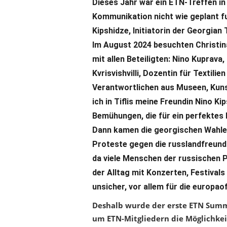
Dieses Jahr war ein ETN-Treffen in
Kommunikation nicht wie geplant fun
Kipshidze, Initiatorin der Georgian T
Im August 2024 besuchten Christina
mit allen Beteiligten: Nino Kuprav
Kvrisvishvilli, Dozentin für Textili
Verantwortlichen aus Museen, Kun
ich in Tiflis meine Freundin Nino Ki
Bemühungen, die für ein perfekte
Dann kamen die georgischen Wahlen
Proteste gegen die russlandfreundl
da viele Menschen der russischen 
der Alltag mit Konzerten, Festivals
unsicher, vor allem für die europao
Deshalb wurde der erste ETN Summe
um ETN-Mitgliedern die Möglichkei