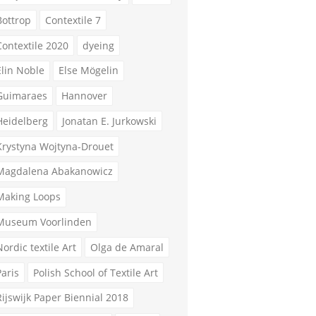
Bottrop
Contextile 7
Contextile 2020
dyeing
Elin Noble
Else Mögelin
Guimaraes
Hannover
Heidelberg
Jonatan E. Jurkowski
Krystyna Wojtyna-Drouet
Magdalena Abakanowicz
Making Loops
Museum Voorlinden
Nordic textile Art
Olga de Amaral
Paris
Polish School of Textile Art
Rijswijk Paper Biennial 2018