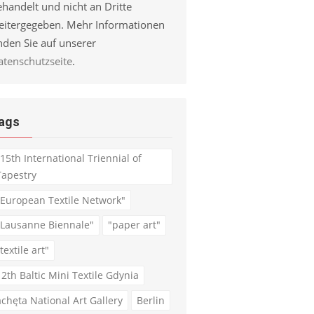
handelt und nicht an Dritte
eitergegeben. Mehr Informationen
nden Sie auf unserer
atenschutzseite
.
ags
"15th International Triennial of
Tapestry
"European Textile Network"
"Lausanne Biennale"
"paper art"
textile art"
12th Baltic Mini Textile Gdynia
achęta National Art Gallery
Berlin