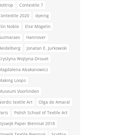
Bottrop
Contextile 7
Contextile 2020
dyeing
Elin Noble
Else Mögelin
Guimaraes
Hannover
Heidelberg
Jonatan E. Jurkowski
Krystyna Wojtyna-Drouet
Magdalena Abakanowicz
Making Loops
Museum Voorlinden
Nordic textile Art
Olga de Amaral
Paris
Polish School of Textile Art
Rijswijk Paper Biennial 2018
Rijswijk Textile Biennial
Scythia