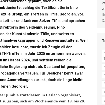
 Aserbaidschan geplant, doch da die
be
ktionierte, schlug die Textilkünstlerin Nino
w
fi
extile Group, ein Treffen in Tiflis, Georgien, vor.
D
 Leitner und Andreas Selzer Tiflis und sprachen
a, Direktorin des Seidenmuseums, Nino
en an der Kunstakademie Tiflis, und weiteren
T
sthandwerksgruppen und Reiseveranstaltern. Weil
pshidze besuchte, wurde ich Zeugin all der
s ETN-Treffen im Jahr 2025 unternommen wurden.
 im Herbst 2024, und seitdem reißen die
iche Regierung nicht ab. Das Land ist gespalten,
Propaganda vertrauen. Für Besucher kehrt zwar
 und Ausstellungen zurück, doch die Lage bleibt
"
ffenen Georgier.
r Jumble stattdessen in Haslach organisiert,
t zu geben, sich am Wochenende vom 18. bis 20.