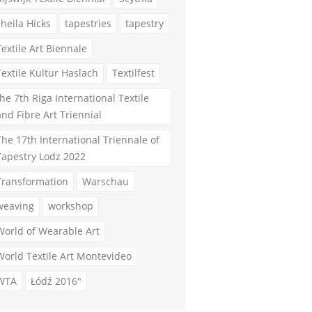
sheila Hicks
tapestries
tapestry
Textile Art Biennale
Textile Kultur Haslach
Textilfest
the 7th Riga International Textile
and Fibre Art Triennial
The 17th International Triennale of
Tapestry Lodz 2022
Transformation
Warschau
weaving
workshop
World of Wearable Art
World Textile Art Montevideo
WTA
Łódź 2016"