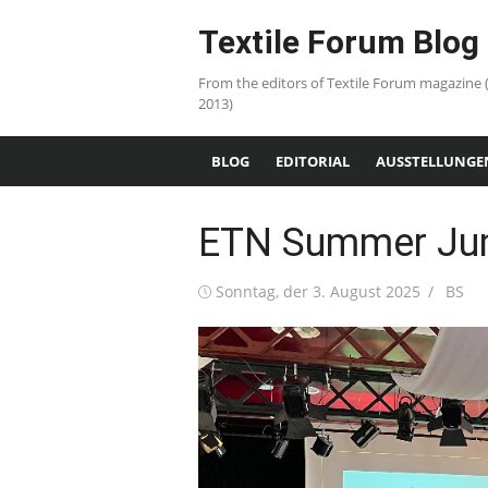
Skip
Textile Forum Blog
to
content
From the editors of Textile Forum magazine 
2013)
BLOG
EDITORIAL
AUSSTELLUNGE
ETN Summer Ju
Posted
Autho
Sonntag, der 3. August 2025
BS
on