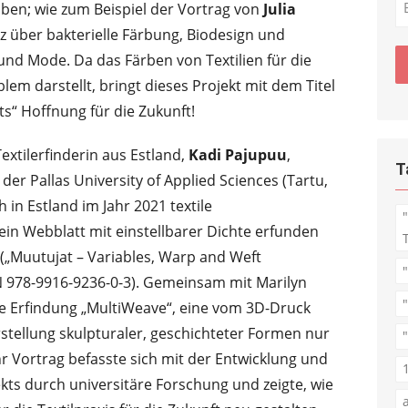
ben; wie zum Beispiel der Vortrag von
Julia
z über bakterielle Färbung, Biodesign und
 und Mode. Da das Färben von Textilien für die
lem darstellt, bringt dieses Projekt mit dem Titel
ts“ Hoffnung für die Zukunft!
xtilerfinderin aus Estland,
Kadi Pajupuu
,
T
der Pallas University of Applied Sciences (Tartu,
 in Estland im Jahr 2021 textile
 ein Webblatt mit einstellbarer Dichte erfunden
(„Muutujat – Variables, Warp and Weft
 978-9916-9236-0-3). Gemeinsam mit Marilyn
eue Erfindung „MultiWeave“, eine vom 3D-Druck
erstellung skulpturaler, geschichteter Formen nur
"
hr Vortrag befasste sich mit der Entwicklung und
ekts durch universitäre Forschung und zeigte, wie