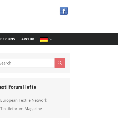
BER UNS
ARCHIV
earch
Search
r:
extilforum Hefte
European Textile Network
Textileforum Magazine