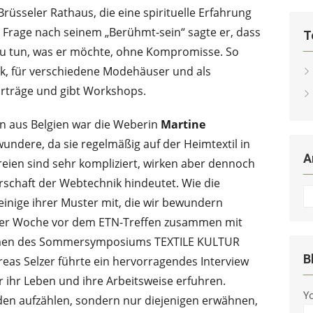
rüsseler Rathaus, die eine spirituelle Erfahrung
die Frage nach seinem „Berühmt-sein“ sagte er, dass
T
 zu tun, was er möchte, ohne Kompromisse. So
ck, für verschiedene Modehäuser und als
orträge und gibt Workshops.
in aus Belgien war die Weberin
Martine
wundere, da sie regelmäßig auf der Heimtextil in
A
reien sind sehr kompliziert, wirken aber dennoch
erschaft der Webtechnik hindeutet. Wie die
Ar
inige ihrer Muster mit, die wir bewundern
in der Woche vor dem ETN-Treffen zusammen mit
hmen des Sommersymposiums TEXTILE KULTUR
B
as Selzer führte ein hervorragendes Interview
r ihr Leben und ihre Arbeitsweise erfuhren.
Y
nden aufzählen, sondern nur diejenigen erwähnen,