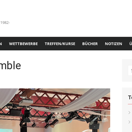
(1982-
N
WETTBEWERBE
TREFFEN/KURSE
BÜCHER
NOTIZEN
Ü
mble
S
fo
r
T