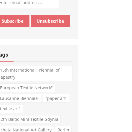
ags
"15th International Triennial of
Tapestry
"European Textile Network"
"Lausanne Biennale"
"paper art"
textile art"
12th Baltic Mini Textile Gdynia
achęta National Art Gallery
Berlin