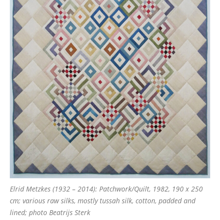
Elrid Metzkes (1932 – 2014): Patchwork/Quilt, 1982, 190 x 250
cm; various raw silks, mostly tussah silk, cotton, padded and
lined; photo Beatrijs Sterk