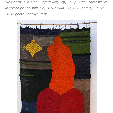
View at the exhibition Soft Power,( left) Philip Gufler, three works
in screen print “Quilt 13”, 2016 “Quilt 52”, 2023 and “Quilt 32”,
2020; photo Beatrijs Sterk