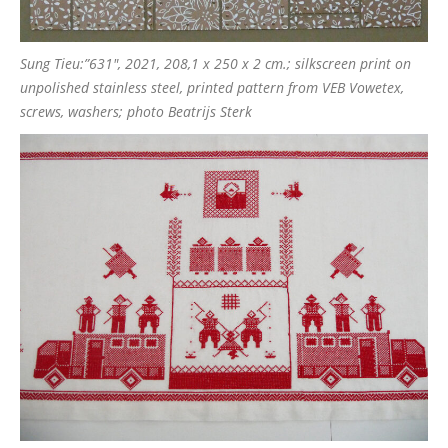
Sung Tieu:”631″, 2021, 208,1 x 250 x 2 cm.; silkscreen print on
unpolished stainless steel, printed pattern from VEB Vowetex,
screws, washers; photo Beatrijs Sterk