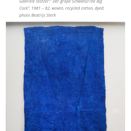
Gabriele Stötzer:” Der große Schwanz/The Big
Cock”, 1981 – 82, woven, recycled cotton, dyed;
photo Beatrijs Sterk