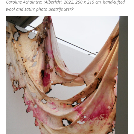
Caroline Achaintre: “Alberich”, 2022, 250 x 215 cm, hand-tufted
wool and satin; photo Beatrijs Sterk