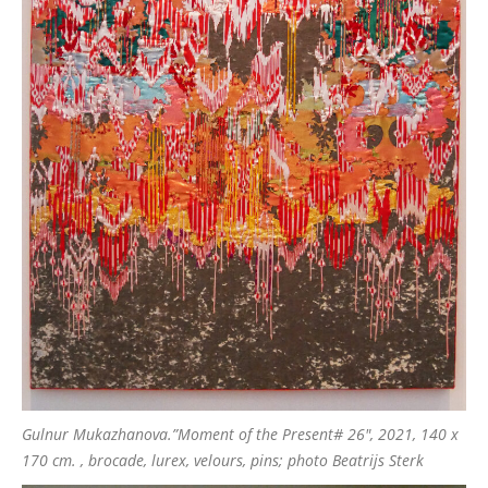
Gulnur Mukazhanova.”Moment of the Present# 26″, 2021, 140 x
170 cm. , brocade, lurex, velours, pins; photo Beatrijs Sterk