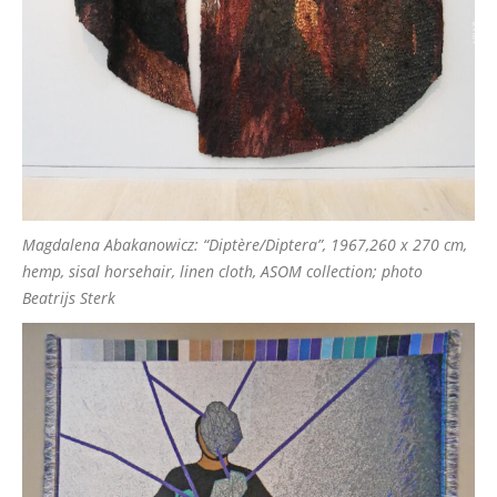
Magdalena Abakanowicz: “Diptère/Diptera”, 1967,260 x 270 cm,
hemp, sisal horsehair, linen cloth, ASOM collection; photo
Beatrijs Sterk