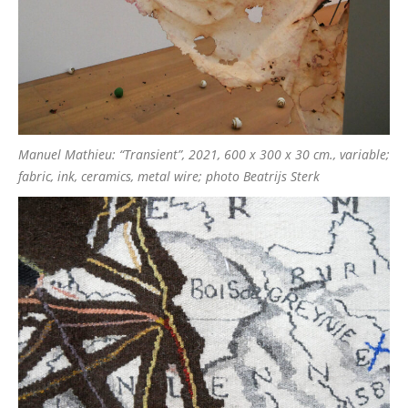
Manuel Mathieu: “Transient”, 2021, 600 x 300 x 30 cm., variable;
fabric, ink, ceramics, metal wire; photo Beatrijs Sterk