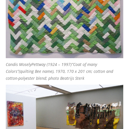
Candis MoselyPettway (1924 – 1997)”Coat of many
Colors”(quilting Bee name), 1970, 170 x 201 cm; cotton and
cotton-polyester blend; photo Beatrijs Sterk