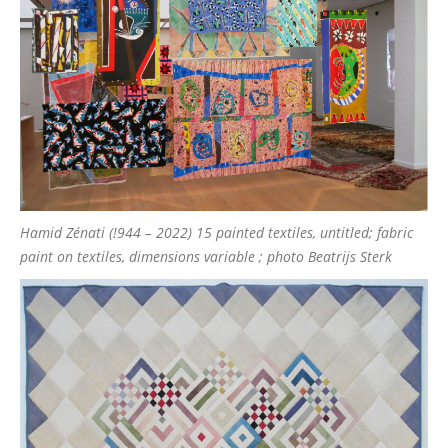
Hamid Zénati (!944 – 2022) 15 painted textiles, untitled; fabric
paint on textiles, dimensions variable ; photo Beatrijs Sterk