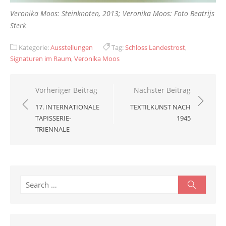
Veronika Moos: Steinknoten, 2013; Veronika Moos: Foto Beatrijs
Sterk
Kategorie:
Ausstellungen
Tag:
Schloss Landestrost
,
Signaturen im Raum
,
Veronika Moos
Beitragsnavigation
Vorheriger Beitrag
Nächster Beitrag
17. INTERNATIONALE
TEXTILKUNST NACH
TAPISSERIE-
1945
TRIENNALE
Search
Search
for: