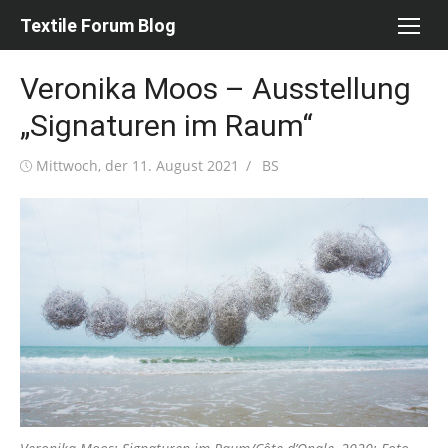
Skip
Textile Forum Blog
to
content
Veronika Moos – Ausstellung
„Signaturen im Raum“
Posted
Author
Mittwoch, der 11. August 2021
BS
on