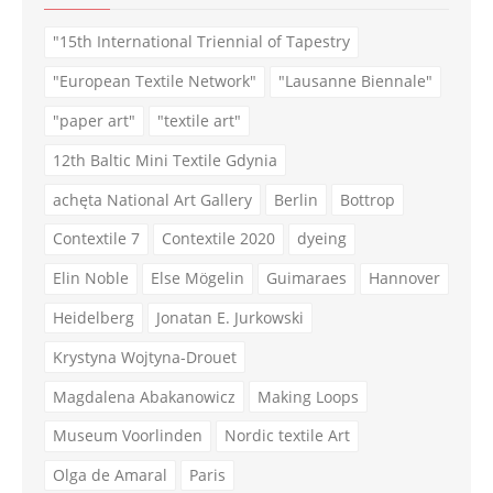
"15th International Triennial of Tapestry
"European Textile Network"
"Lausanne Biennale"
"paper art"
"textile art"
12th Baltic Mini Textile Gdynia
achęta National Art Gallery
Berlin
Bottrop
Contextile 7
Contextile 2020
dyeing
Elin Noble
Else Mögelin
Guimaraes
Hannover
Heidelberg
Jonatan E. Jurkowski
Krystyna Wojtyna-Drouet
Magdalena Abakanowicz
Making Loops
Museum Voorlinden
Nordic textile Art
Olga de Amaral
Paris