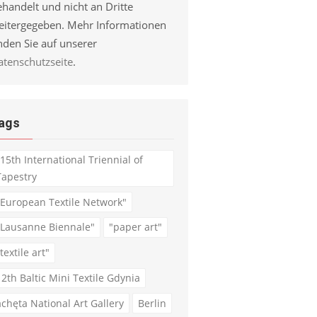
handelt und nicht an Dritte
eitergegeben. Mehr Informationen
nden Sie auf unserer
atenschutzseite
.
ags
"15th International Triennial of
Tapestry
"European Textile Network"
"Lausanne Biennale"
"paper art"
textile art"
12th Baltic Mini Textile Gdynia
achęta National Art Gallery
Berlin