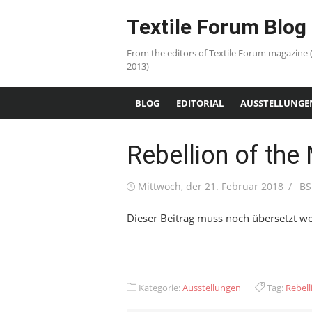
Skip
Textile Forum Blog
to
content
From the editors of Textile Forum magazine 
2013)
BLOG
EDITORIAL
AUSSTELLUNGE
Rebellion of the
Posted
Aut
Mittwoch, der 21. Februar 2018
BS
on
Dieser Beitrag muss noch übersetzt we
Kategorie:
Ausstellungen
Tag:
Rebell