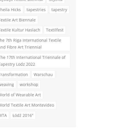
sheila Hicks
tapestries
tapestry
Textile Art Biennale
Textile Kultur Haslach
Textilfest
the 7th Riga International Textile
and Fibre Art Triennial
The 17th International Triennale of
Tapestry Lodz 2022
Transformation
Warschau
weaving
workshop
World of Wearable Art
World Textile Art Montevideo
WTA
Łódź 2016"