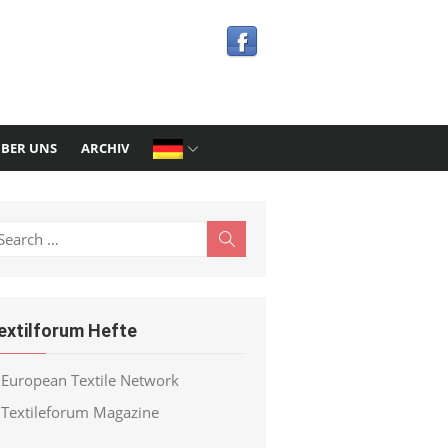
BER UNS
ARCHIV
earch
Search
r:
extilforum Hefte
European Textile Network
Textileforum Magazine