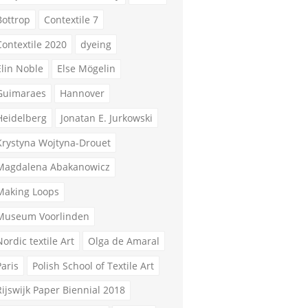
Bottrop
Contextile 7
Contextile 2020
dyeing
Elin Noble
Else Mögelin
Guimaraes
Hannover
Heidelberg
Jonatan E. Jurkowski
Krystyna Wojtyna-Drouet
Magdalena Abakanowicz
Making Loops
Museum Voorlinden
Nordic textile Art
Olga de Amaral
Paris
Polish School of Textile Art
Rijswijk Paper Biennial 2018