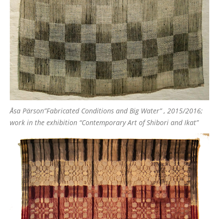
Åsa Pärson”Fabricated Conditions and Big Water” , 2015/2016;
work in the exhibition “Contemporary Art of Shibori and Ikat”