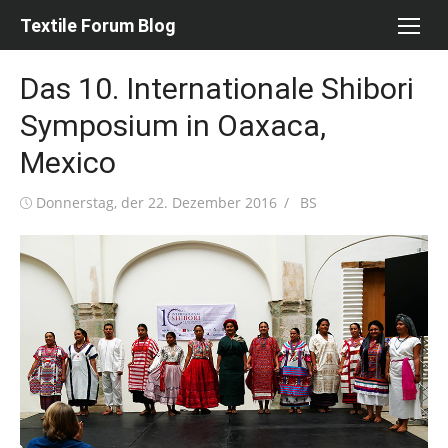
Skip
Textile Forum Blog
to
content
Das 10. Internationale Shibori
Symposium in Oaxaca,
Mexico
Posted
Author
Donnerstag, der 22. Dezember 2016
BS
on