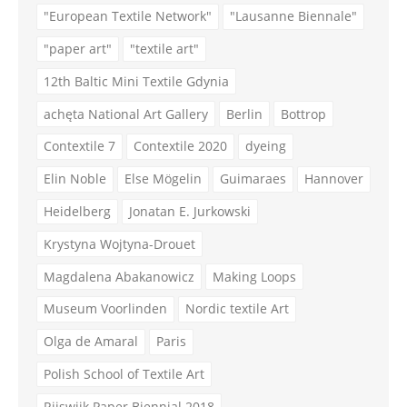
"European Textile Network"
"Lausanne Biennale"
"paper art"
"textile art"
12th Baltic Mini Textile Gdynia
achęta National Art Gallery
Berlin
Bottrop
Contextile 7
Contextile 2020
dyeing
Elin Noble
Else Mögelin
Guimaraes
Hannover
Heidelberg
Jonatan E. Jurkowski
Krystyna Wojtyna-Drouet
Magdalena Abakanowicz
Making Loops
Museum Voorlinden
Nordic textile Art
Olga de Amaral
Paris
Polish School of Textile Art
Rijswijk Paper Biennial 2018