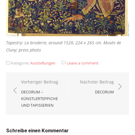
Tapestry: La broderie, around 1520, 224 x 265 cm. Musée de
Cluny; press photo
Kategorie:
Ausstellungen
Leave a comment
Beitragsnavigation
Vorheriger Beitrag
Nächster Beitrag
DECORUM –
DECORUM
KÜNSTLERTEPPICHE
UND TAPISSERIEN
Schreibe einen Kommentar